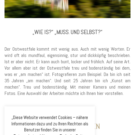
„WIE IS?“ „MUSS. UND SELBST?“
Der Ostwestfale kommt mit wenig aus. Auch mit wenig Worten. Er
wird oft als mundfaul, eigensinnig, stur und dickköpfig beschrieben.
Ist er aber nicht. Er kann auch bunt, locker und fröhlich. Auf seine Art.
Vor allem aber ist der Ostwestfale treu und bodenständig bei dem,
was er „am machen“ ist. Fotografieren zum Beispiel. Da bin ich seit
35 Jahren „am machen“. Und seit 25 Jahren bin ich „Kunst am
machen“. Treu und bodenständig. Mit meiner Kamera und meinen
Fotos. Eine Auswahl der Arbeiten möchte ich Ihnen hier vorstellen.
„Diese Website verwendet Cookies – nähere
Informationen dazu und zu Ihren Rechten als
ZU MEINEN ARBEITEN
Benutzer finden Sie in unserer